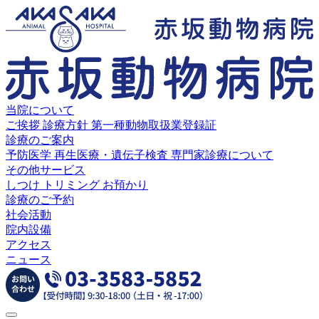
当院について
ご挨拶
診療方針
第一種動物取扱業登録証
診療のご案内
予防医学
再生医療・遺伝子検査
専門家診療について
その他サービス
しつけ
トリミング
お預かり
診療のご予約
社会活動
院内設備
アクセス
ニュース