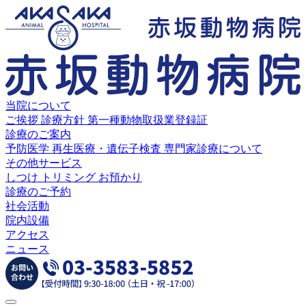
当院について
ご挨拶
診療方針
第一種動物取扱業登録証
診療のご案内
予防医学
再生医療・遺伝子検査
専門家診療について
その他サービス
しつけ
トリミング
お預かり
診療のご予約
社会活動
院内設備
アクセス
ニュース