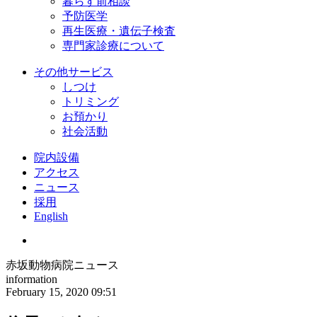
暮らす前相談
予防医学
再生医療・遺伝子検査
専門家診療について
その他サービス
しつけ
トリミング
お預かり
社会活動
院内設備
アクセス
ニュース
採用
English
赤坂動物病院ニュース
information
February 15, 2020 09:51