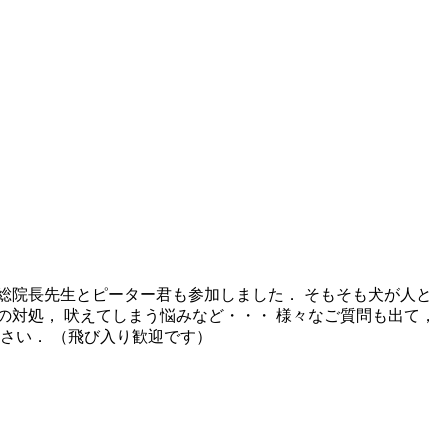
総院長先生とピーター君も参加しました． そもそも犬が人と
対処， 吠えてしまう悩みなど・・・ 様々なご質問も出て，
さい． （飛び入り歓迎です）