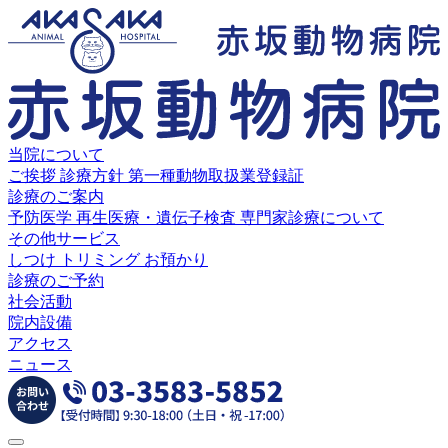
当院について
ご挨拶
診療方針
第一種動物取扱業登録証
診療のご案内
予防医学
再生医療・遺伝子検査
専門家診療について
その他サービス
しつけ
トリミング
お預かり
診療のご予約
社会活動
院内設備
アクセス
ニュース